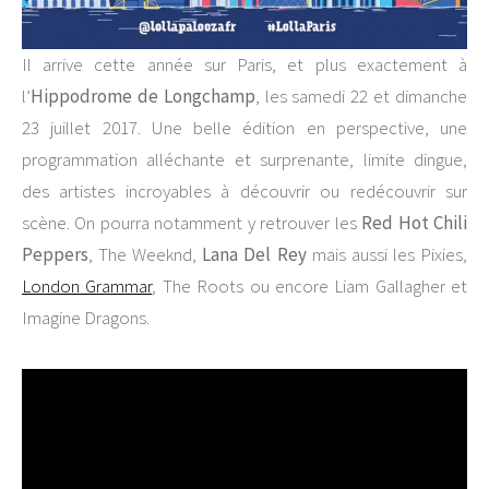
Il arrive cette année sur Paris, et plus exactement à
l’
Hippodrome de Longchamp
, les samedi 22 et dimanche
23 juillet 2017. Une belle édition en perspective, une
programmation alléchante et surprenante, limite dingue,
des artistes incroyables à découvrir ou redécouvrir sur
scène. On pourra notamment y retrouver les
Red Hot Chili
Peppers
, The Weeknd,
Lana Del Rey
mais aussi les Pixies,
London Grammar
, The Roots ou encore Liam Gallagher et
Imagine Dragons.