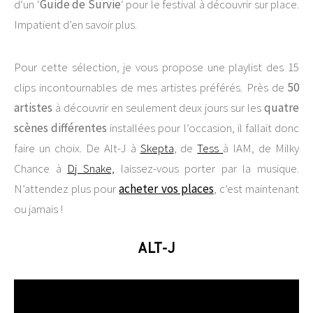
d’un ‘
Guide de Survie
‘ pour le festival à découvrir sur place.
Impatient d’en savoir plus.
Pour cette sélection, je vous propose une playlist des 15
clips incontournables de mes artistes préférés. Près de
50
artistes
à découvrir en seulement deux jours sur les
quatre
scènes différentes
installées pour l’occasion, il fallait donc
faire un choix. De Alt-J à
Skepta
, de
Tess
à IAM, de Milky
Chance à
Dj Snake,
laissez-vous porter par la musique.
N’attendez plus pour
acheter vos places
, c’est maintenant
ou jamais !
ALT-J