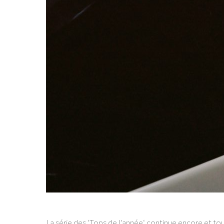
La série des ‘Tops de l’année‘ continue encore et tou