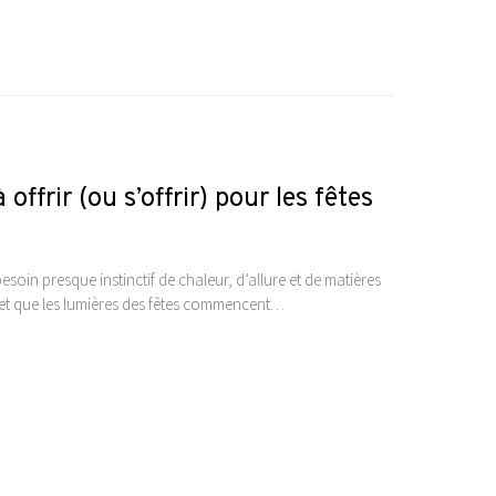
offrir (ou s’offrir) pour les fêtes
besoin presque instinctif de chaleur, d’allure et de matières
 et que les lumières des fêtes commencent…