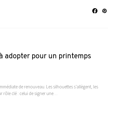
 à adopter pour un printemps
e immédiate de renouveau. Les silhouettes s’allègent, les
r rôle clé : celui de signer une…