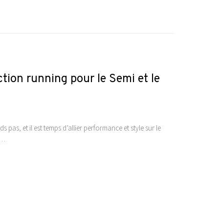
ection running pour le Semi et le
pas, et il est temps d’allier performance et style sur le
n…