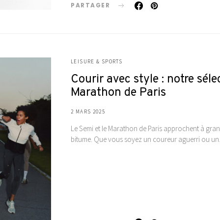
PARTAGER
LEISURE & SPORTS
Courir avec style : notre sél
Marathon de Paris
2 MARS 2025
Le Semi et le Marathon de Paris approchent à grands 
bitume. Que vous soyez un coureur aguerri ou u