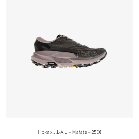
Hoka x J.L-A.L. – Mafate – 250€