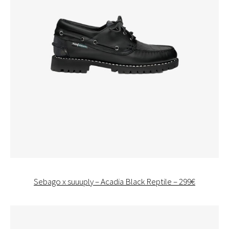
Sebago x suuuply – Acadia Black Reptile – 299€