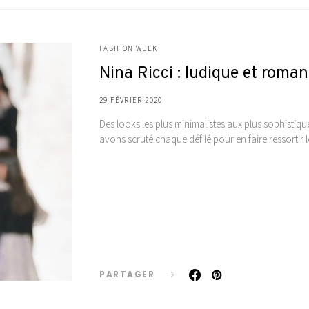
FASHION WEEK
Nina Ricci : ludique et roma
29 FÉVRIER 2020
Des looks les plus minimalistes aux plus sophistiq
avons scruté chaque défilé pour en faire ressortir
PARTAGER