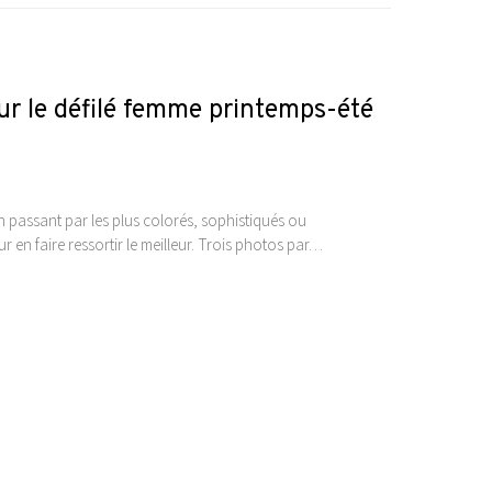
sur le défilé femme printemps-été
n passant par les plus colorés, sophistiqués ou
 en faire ressortir le meilleur. Trois photos par…