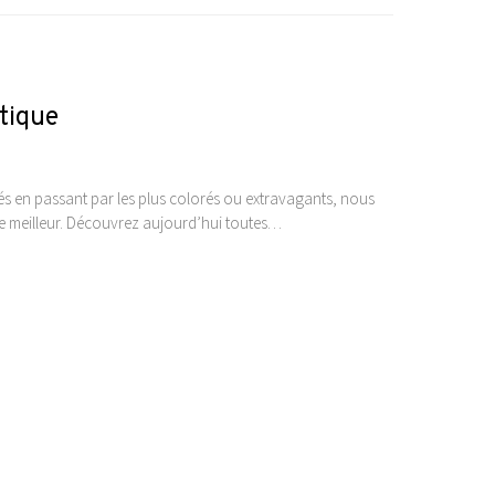
ntique
ués en passant par les plus colorés ou extravagants, nous
 le meilleur. Découvrez aujourd’hui toutes…