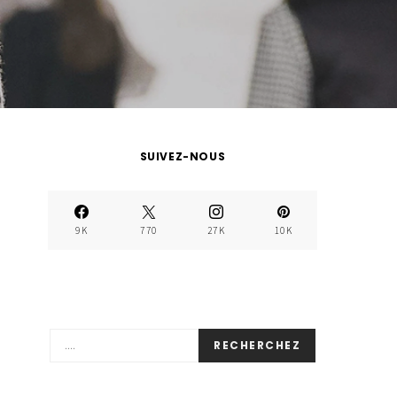
SUIVEZ-NOUS
9K
770
27K
10K
RECHERCHEZ