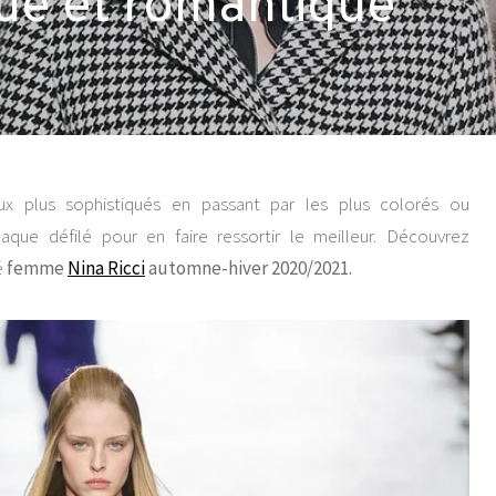
ique et romantique
ux plus sophistiqués en passant par les plus colorés ou
aque défilé pour en faire ressortir le meilleur. Découvrez
é
femme
Nina Ricci
automne-hiver 2020/2021.