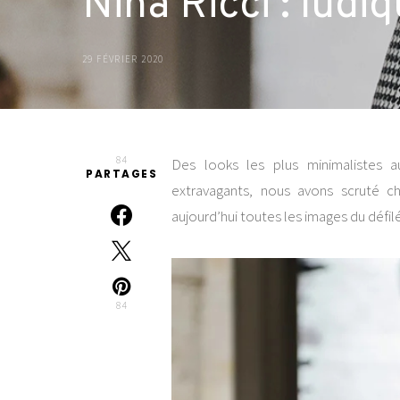
Nina Ricci : lud
29 FÉVRIER 2020
84
Des looks les plus minimalistes a
PARTAGES
extravagants, nous avons scruté ch
aujourd’hui toutes les images du défil
84