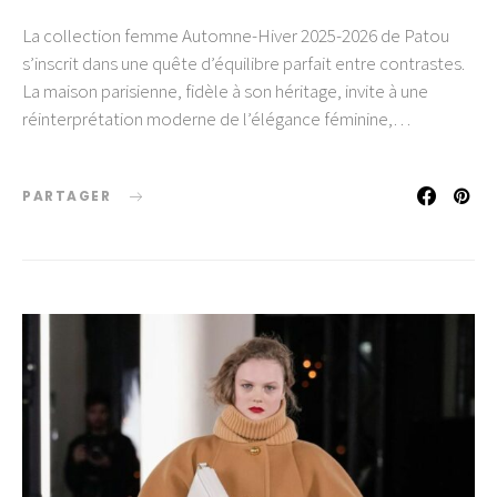
La collection femme Automne-Hiver 2025-2026 de Patou
s’inscrit dans une quête d’équilibre parfait entre contrastes.
La maison parisienne, fidèle à son héritage, invite à une
réinterprétation moderne de l’élégance féminine,…
PARTAGER