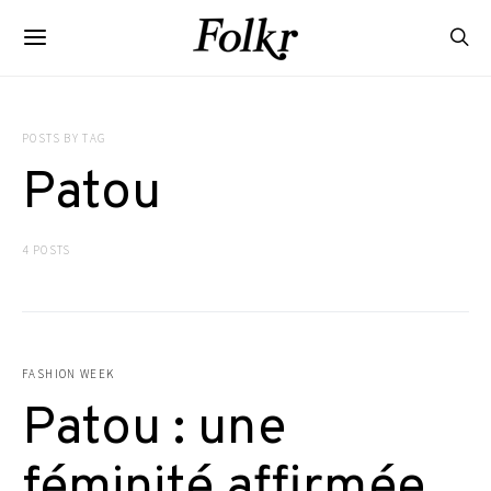
POSTS BY TAG
Patou
4 POSTS
FASHION WEEK
Patou : une
féminité affirmée