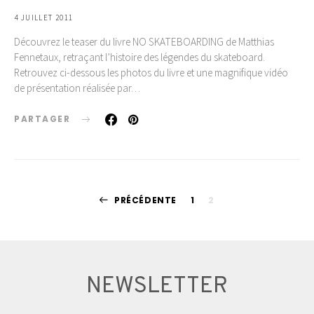
4 JUILLET 2011
Découvrez le teaser du livre NO SKATEBOARDING de Matthias
Fennetaux, retraçant l’histoire des légendes du skateboard.
Retrouvez ci-dessous les photos du livre et une magnifique vidéo
de présentation réalisée par…
PARTAGER
Pagination
PRÉCÉDENTE
1
2
des
publications
NEWSLETTER