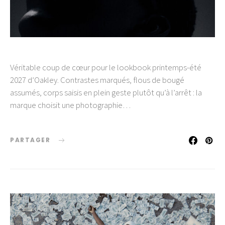
Véritable coup de cœur pour le lookbook printemps-été
2027 d’Oakley. Contrastes marqués, flous de bougé
assumés, corps saisis en plein geste plutôt qu’à l’arrêt : la
marque choisit une photographie…
PARTAGER