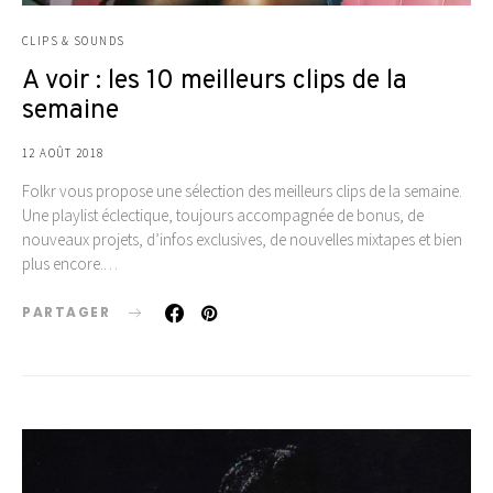
CLIPS & SOUNDS
A voir : les 10 meilleurs clips de la
semaine
12 AOÛT 2018
Folkr vous propose une sélection des meilleurs clips de la semaine.
Une playlist éclectique, toujours accompagnée de bonus, de
nouveaux projets, d’infos exclusives, de nouvelles mixtapes et bien
plus encore.…
PARTAGER