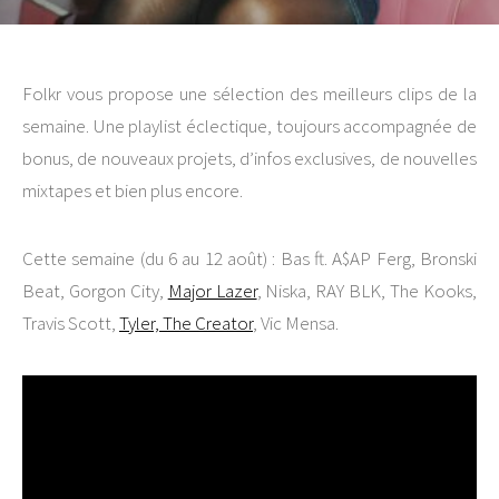
Folkr vous propose une sélection des meilleurs clips de la
semaine. Une playlist éclectique, toujours accompagnée de
bonus, de nouveaux projets, d’infos exclusives, de nouvelles
mixtapes et bien plus encore.
Cette semaine (du 6 au 12 août) : Bas ft. A$AP Ferg, Bronski
Beat, Gorgon City,
Major Lazer
, Niska, RAY BLK, The Kooks,
Travis Scott,
Tyler, The Creator
, Vic Mensa.