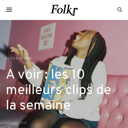
CLIPS & SOUNDS
A voir : les 10
meilleurs clips de
la semaine
12 AOÛT 2018