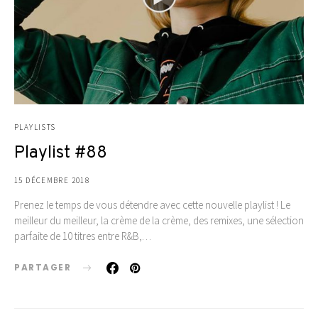
PLAYLISTS
Playlist #88
15 DÉCEMBRE 2018
Prenez le temps de vous détendre avec cette nouvelle playlist ! Le
meilleur du meilleur, la crème de la crème, des remixes, une sélection
parfaite de 10 titres entre R&B,…
PARTAGER