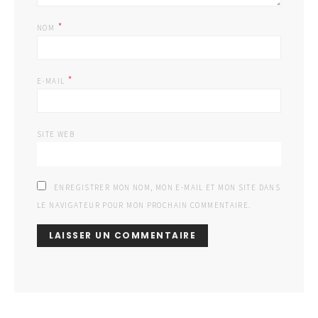
*
NOM
*
E-MAIL
SITE WEB
ENREGISTRER MON NOM, MON E-MAIL ET MON SITE DANS
LE NAVIGATEUR POUR MON PROCHAIN COMMENTAIRE.