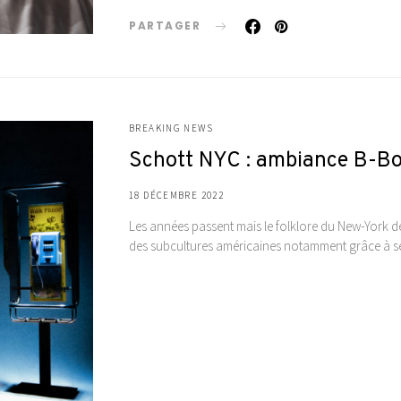
PARTAGER
BREAKING NEWS
Schott NYC : ambiance B-B
18 DÉCEMBRE 2022
Les années passent mais le folklore du New-York 
des subcultures américaines notamment grâce à s