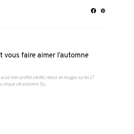
nt vous faire aimer l’automne
voir bien profité cet été, retour en images sur les 17
 au chaud cet automne. Du…