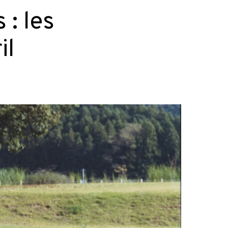
 : les
il