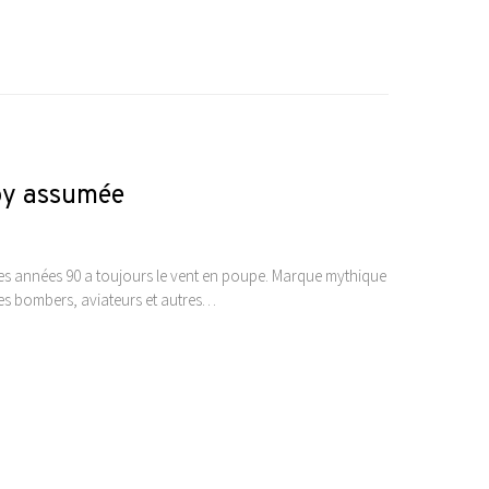
oy assumée
des années 90 a toujours le vent en poupe. Marque mythique
es bombers, aviateurs et autres…