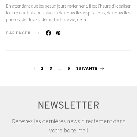
En attendant que les beaux jours reviennent, il est l’heure d’idéaliser
leur retour. Laissons place à de nouvelles inspirations, de nouvelles
photos, des looks, des instants de vie, de la…
PARTAGER
Pagination
1
2
3
…
5
SUIVANTE
des
publications
NEWSLETTER
Recevez les dernières news directement dans
votre boite mail