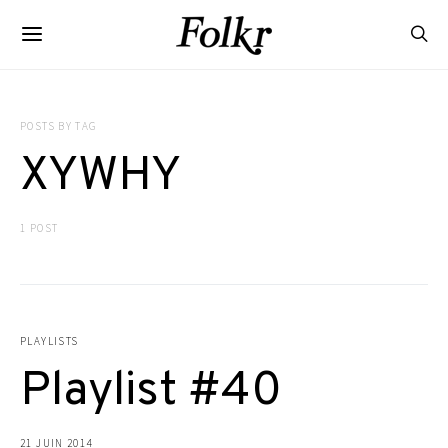
POSTS BY TAG
XYWHY
1 POST
PLAYLISTS
Playlist #40
21 JUIN 2014