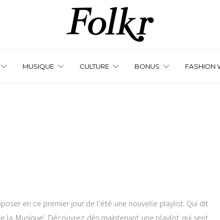
MUSIQUE
CULTURE
BONUS
FASHION 
oser en ce premier jour de l’été une nouvelle playlist. Qui dit
 de la Musique’. Découvrez dès maintenant une playlist qui sent