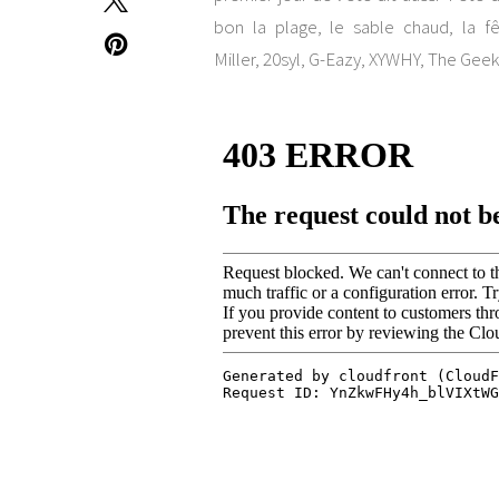
bon la plage, le sable chaud, la 
Miller, 20syl, G-Eazy, XYWHY, The Geek 