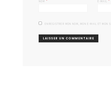
*
*
NOM
E-MAIL
ENREGISTRER MON NOM, MON E-MAIL ET MON 