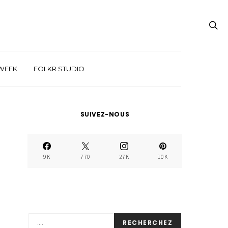
WEEK
FOLKR STUDIO
SUIVEZ-NOUS
9K
770
27K
10K
RECHERCHEZ