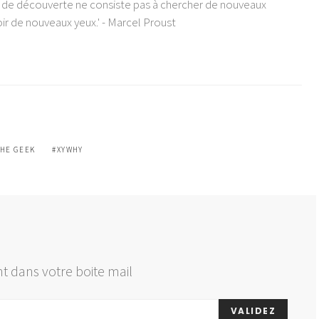
e de découverte ne consiste pas à chercher de nouveaux
ir de nouveaux yeux.' - Marcel Proust
THE GEEK
XYWHY
t dans votre boite mail
VALIDEZ