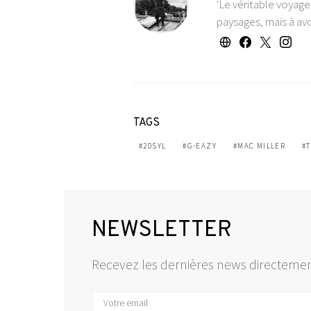
'Le véritable voyag
paysages, mais à avo
TAGS
20SYL
G-EAZY
MAC MILLER
NEWSLETTER
Recevez les dernières news directemen