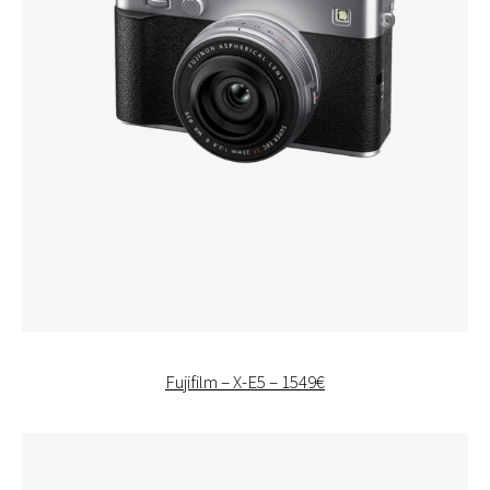
Fujifilm – X-E5 – 1549€