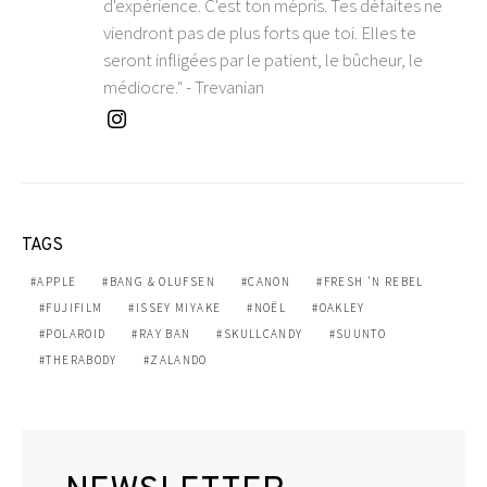
d'expérience. C'est ton mépris. Tes défaites ne
viendront pas de plus forts que toi. Elles te
seront infligées par le patient, le bûcheur, le
médiocre." - Trevanian
TAGS
APPLE
BANG & OLUFSEN
CANON
FRESH 'N REBEL
FUJIFILM
ISSEY MIYAKE
NOËL
OAKLEY
POLAROID
RAY BAN
SKULLCANDY
SUUNTO
THERABODY
ZALANDO