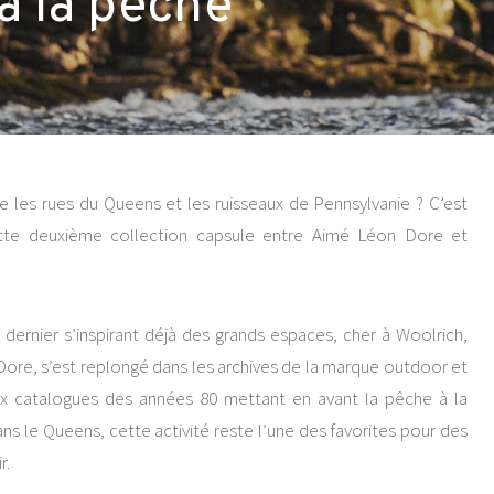
à la pêche
ue les rues du Queens et les ruisseaux de Pennsylvanie ? C’est
tte deuxième collection capsule entre Aimé Léon Dore et
 dernier s’inspirant déjà des grands espaces, cher à Woolrich,
Dore, s’est replongé dans les archives de la marque outdoor et
ux catalogues des années 80 mettant en avant la pêche à la
s le Queens, cette activité reste l’une des favorites pour des
r.