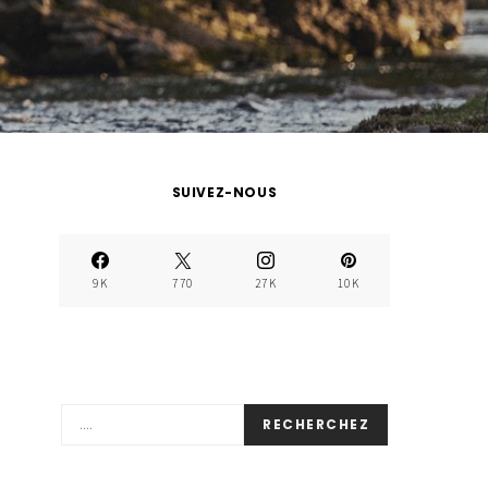
SUIVEZ-NOUS
9K
770
27K
10K
RECHERCHEZ