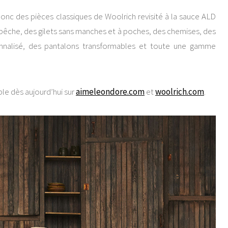
donc des pièces classiques de Woolrich revisité à la sauce ALD
e pêche, des gilets sans manches et à poches, des chemises, des
onnalisé, des pantalons transformables et toute une gamme
ble dès aujourd’hui sur
aimeleondore.com
et
woolrich.com
.