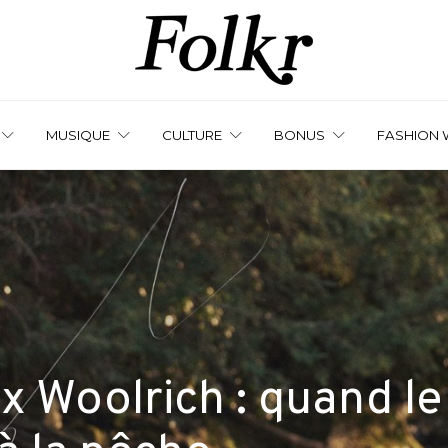
MUSIQUE
CULTURE
BONUS
FASHION 
 Woolrich : quand le