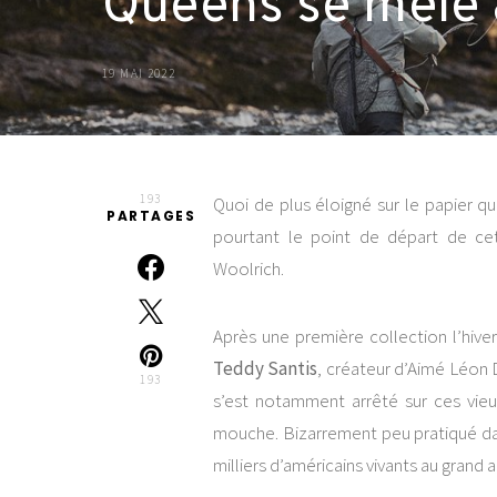
Queens se mêle 
19 MAI 2022
193
Quoi de plus éloigné sur le papier q
PARTAGES
pourtant le point de départ de ce
Woolrich.
Après une première collection l’hiver
Teddy Santis
, créateur d’Aimé Léon 
193
s’est notamment arrêté sur ces vie
mouche. Bizarrement peu pratiqué dan
milliers d’américains vivants au grand ai