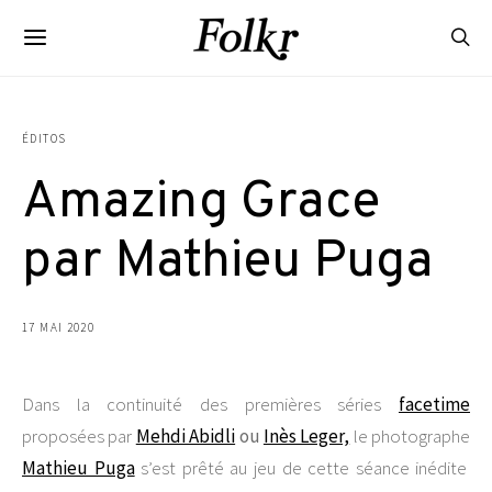
ÉDITOS
Amazing Grace
par Mathieu Puga
17 MAI 2020
Dans la continuité des premières séries
facetime
proposées par
Mehdi Abidli
ou
Inès Leger,
le photographe
Mathieu Puga
s’est prêté au jeu de cette séance inédite