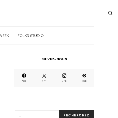
WEEK
FOLKR STUDIO
SUIVEZ-NOUS
9K
770
27K
10K
RECHERCHEZ