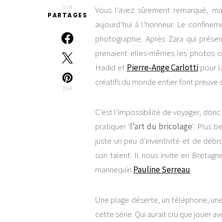
324
Vous l’avez sûrement remarqué, ma
PARTAGES
aujourd’hui à l’honneur. Le confinem
photographie. Après Zara qui présen
prenaient elles-mêmes les photos 
Hadid et
Pierre-Ange Carlotti
pour l
créatifs du monde entier font preuve de
324
C’est l’impossibilité de voyager, donc
pratiquer ‘
l’art du bricolage
‘. Plus 
juste un peu d’inventivité et de déb
son talent. Il nous invite en Bretag
mannequin
Pauline Serreau
.
Une plage déserte, un téléphone, une j
cette série. Qui aurait cru que jouer 