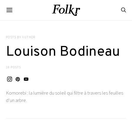
POSTS BY AUTHOR
Louison Bodineau
18 POSTS
Komorebi : la lumière du soleil qui filtre à travers les feuilles
d’un arbre.