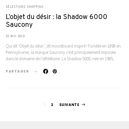
SÉLECTIONS SHOPPING
L’objet du désir : la Shadow 6000
Saucony
16 MAI 2019
Qui dit ‘Objet du désir’, dit moodboard inspiré ! Fondée en 1898 en
Pennsylvanie, la marque Saucony s’est principalement imposée
dans le domaine de l’athlétisme. La Shadow 5000, née en 1985,…
PARTAGER
Pagination
1
2
SUIVANTE
des
publications