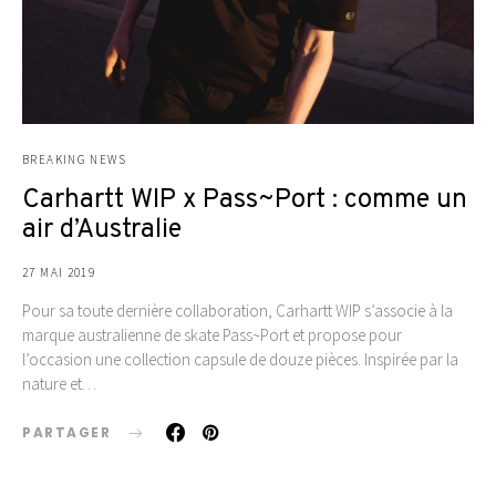
BREAKING NEWS
Carhartt WIP x Pass~Port : comme un
air d’Australie
27 MAI 2019
Pour sa toute dernière collaboration, Carhartt WIP s’associe à la
marque australienne de skate Pass~Port et propose pour
l’occasion une collection capsule de douze pièces. Inspirée par la
nature et…
PARTAGER