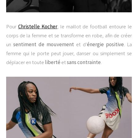
Pour
Christelle Kocher
, le maillot de football entoure le
corps de la femme et se transforme en robe, afin de créer
un
sentiment de mouvement
et d’
énergie positive
. La
femme qui le porte peut jouer, danser ou simplement se
déplacer en toute
liberté
et
sans contrainte
.