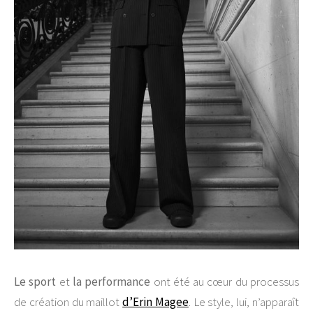
Le sport
et
la performance
ont été au cœur du processus
de création du maillot
d’Erin Magee
. Le style, lui, n’apparaît