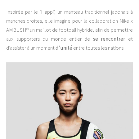
Inspirée par le ‘Happi’, un manteau traditionnel japonais à
manches droites, elle imagine pour la collaboration Nike x
AMBUSH® un maillot de football hybride, afin de permettre
aux supporters du monde entier de
se rencontrer
et
d’assister à un moment
d’unité
entre toutes les nations.