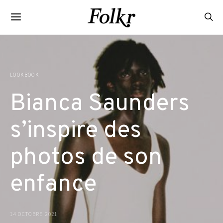
LOOKBOOK
Bianca Saunders
s’inspire des
photos de son
enfance
14 OCTOBRE 2021