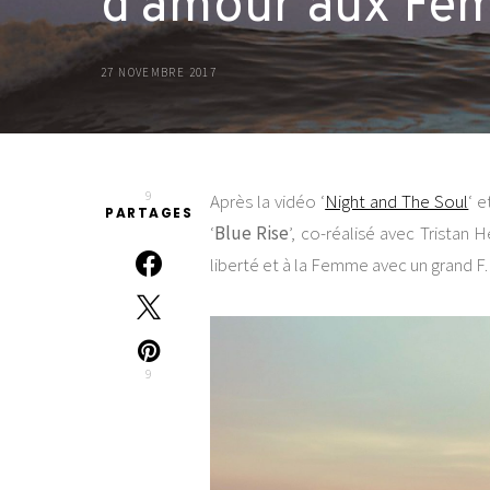
d’amour aux Fe
27 NOVEMBRE 2017
9
Après la vidéo ‘
Night and The Soul
‘ e
PARTAGES
‘
Blue Rise
’, co-réalisé avec Tristan
liberté et à la Femme avec un grand F.
9