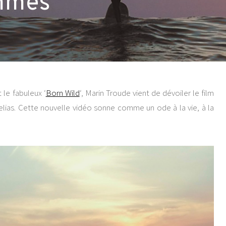
mmes
t le fabuleux ‘
Born Wild
‘, Marin Troude vient de dévoiler le film
 Helias. Cette nouvelle vidéo sonne comme un ode à la vie, à la