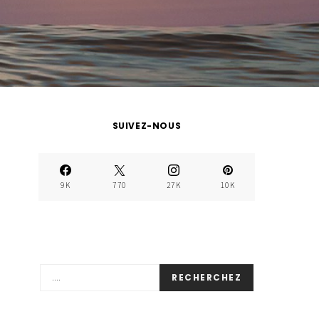
SUIVEZ-NOUS
9K
770
27K
10K
RECHERCHEZ