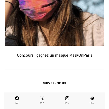
Concours : gagnez un masque MaskOnParis
SUIVEZ-NOUS
9K
770
27K
10K