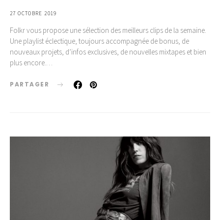
27 OCTOBRE 2019
Folkr vous propose une sélection des meilleurs clips de la semaine.
Une playlist éclectique, toujours accompagnée de bonus, de
nouveaux projets, d’infos exclusives, de nouvelles mixtapes et bien
plus encore.…
PARTAGER