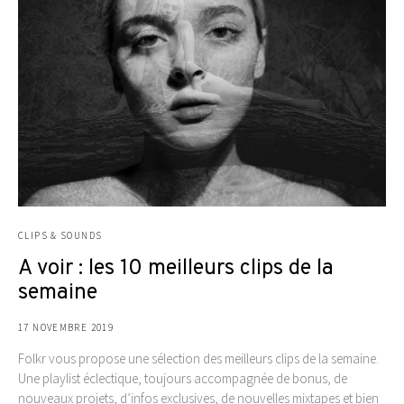
CLIPS & SOUNDS
A voir : les 10 meilleurs clips de la
semaine
17 NOVEMBRE 2019
Folkr vous propose une sélection des meilleurs clips de la semaine.
Une playlist éclectique, toujours accompagnée de bonus, de
nouveaux projets, d’infos exclusives, de nouvelles mixtapes et bien