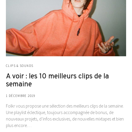
CLIPS & SOUNDS
A voir : les 10 meilleurs clips de la
semaine
1 DÉCEMBRE 2019
Folkr vous propose une sélection des meilleurs clips de la semaine.
Une playlist éclectique, toujours accompagnée de bonus, de
nouveaux projets, d’infos exclusives, de nouvelles mixtapes et bien
plus encore.…