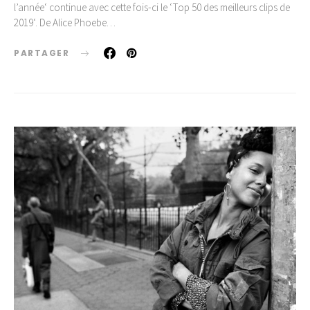
l’année‘ continue avec cette fois-ci le ‘Top 50 des meilleurs clips de
2019‘. De Alice Phoebe…
PARTAGER