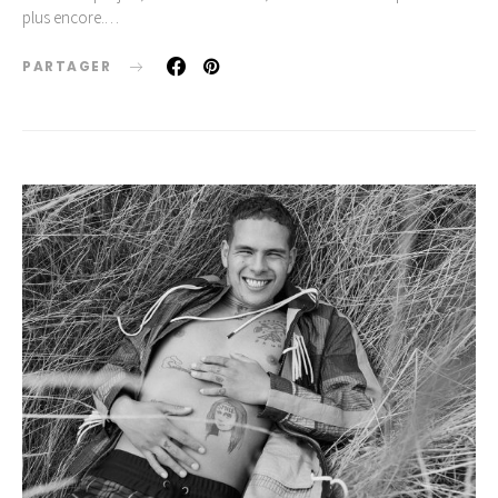
plus encore.…
PARTAGER