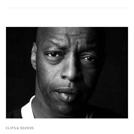
CLIPS & SOUNDS