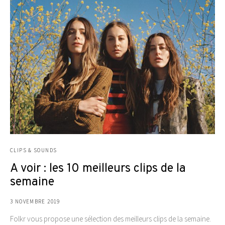
CLIPS & SOUNDS
A voir : les 10 meilleurs clips de la
semaine
3 NOVEMBRE 2019
Folkr vous propose une sélection des meilleurs clips de la semaine.