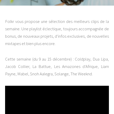
Folkr vous propose une sélection des meilleurs clips de la
semaine. Une playlist éclectique, toujours accompagnée de
bonus, de nouveaux projets, d’infos exclusives, de nouvelles
mixtapes et bien plus encore.
Cette semaine (du 9 au 15 décembre) : Coldplay, Dua Lipa,
Jacob Collier, La Battue, Les Amazones d’Afrique, Liam
Payne, Mabel, Snoh Aalegra, Solange, The Weeknd.