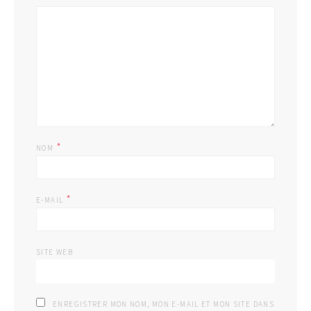
*
NOM
*
E-MAIL
SITE WEB
ENREGISTRER MON NOM, MON E-MAIL ET MON SITE DANS