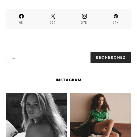
9K
770
27K
10K
RECHERCHEZ
INSTAGRAM