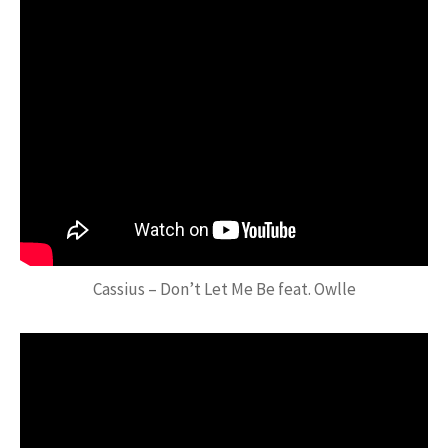
Cassius – Don’t Let Me Be feat. Owlle