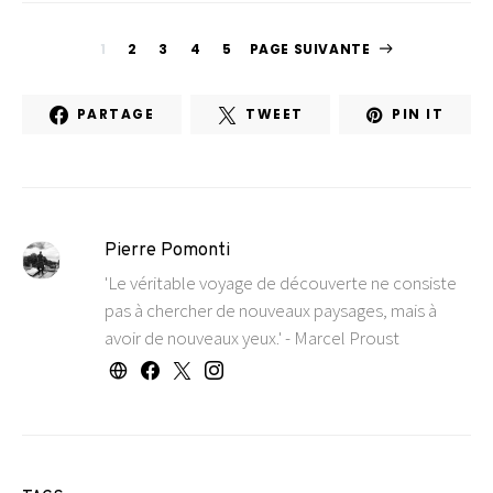
1
2
3
4
5
PAGE SUIVANTE
PARTAGE
TWEET
PIN IT
Pierre Pomonti
'Le véritable voyage de découverte ne consiste
pas à chercher de nouveaux paysages, mais à
avoir de nouveaux yeux.' - Marcel Proust