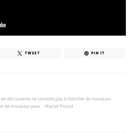
TWEET
PIN IT
e de découverte ne consiste pas à chercher de nouveaux
ir de nouveaux yeux.' - Marcel Proust