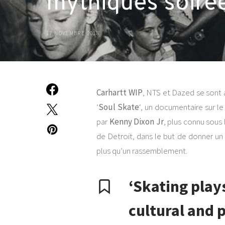
mythiques soirée
17 NOVEMBRE 2018
Carhartt WIP
, NTS et Dazed se sont 
‘
Soul Skate
‘, un documentaire sur
par
Kenny Dixon Jr
, plus connu sou
de Detroit, dans le but de donner un 
plus qu’un rassemblement.
‘Skating plays
cultural and p