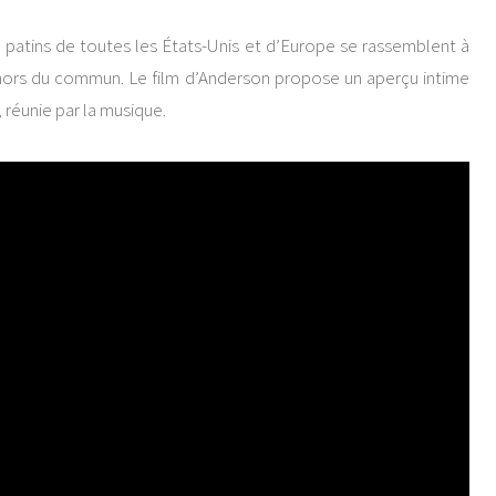
 patins de toutes les États-Unis et d’Europe se rassemblent à
 hors du commun. Le film d’Anderson propose un aperçu intime
éunie par la musique.