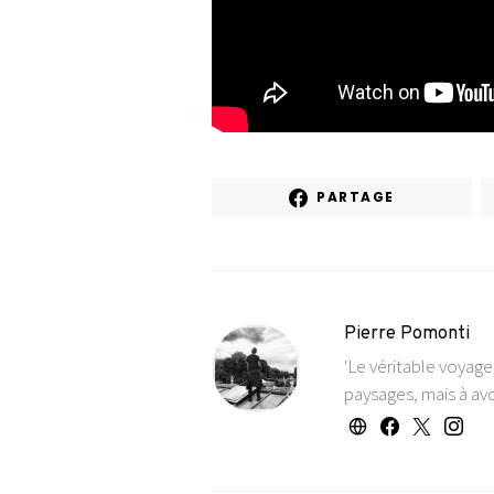
PARTAGE
Pierre Pomonti
'Le véritable voyag
paysages, mais à avo