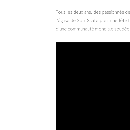
Tous les deux ans, des passionnés de
l’église de Soul Skate pour une fête
d’une communauté mondiale soudée, r