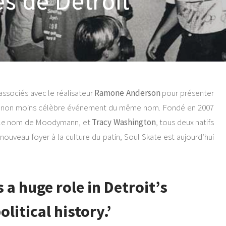
s de Détroit
associés avec le réalisateur
Ramone Anderson
pour présenter
 le non moins célèbre événement du même nom. Fondé en 2007
s le nom de Moodymann, et
Tracy Washington
, tous deux natifs
nouveau foyer à la culture du patin, Soul Skate est aujourd’hui
 a huge role in Detroit’s
olitical history.’