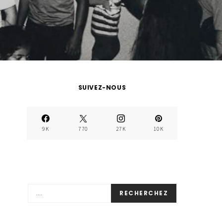
SUIVEZ-NOUS
9K
770
27K
10K
RECHERCHEZ