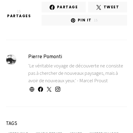
PARTAGE
TWEET
15
PARTAGES
PIN IT
15
Pierre Pomonti
'Le véritable voyage de découverte ne consiste
pas à chercher de nouveaux paysages, mais à
avoir de nouveaux yeux.' - Marcel Proust
TAGS