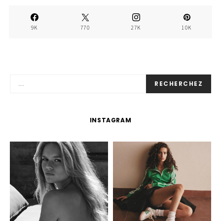
9K
770
27K
10K
RECHERCHEZ
INSTAGRAM