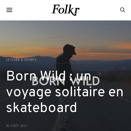
LEISURE & SPORTS
Born Wild : un
voyage solitaire en
skateboard
30 AOÛT 2017