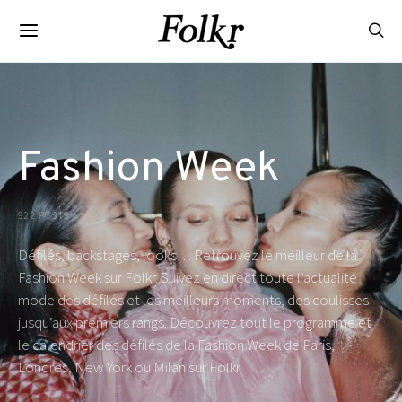
Fashion Week
922 POSTS
Défilés, backstages, looks… Retrouvez le meilleur de la
Fashion Week sur Folkr. Suivez en direct toute l’actualité
mode des défilés et les meilleurs moments, des coulisses
jusqu’aux premiers rangs. Découvrez tout le programme et
le calendrier des défilés de la Fashion Week de Paris,
Londres, New York ou Milan sur Folkr