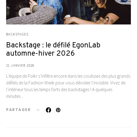
BACKSTAGES
Backstage : le défilé EgonLab
automne-hiver 2026
21 JANVIER 2026
L’équipe de Folkr s’infiltre encore dans les coulisses des plus grands
défilés de la Fashion Week pour vous dévoiler l’invisible. Vivez de
l’intérieur tous les temps forts des backstages ! A quelques
minutes…
PARTAGER