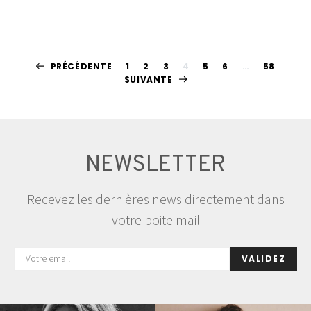
Pagination
PRÉCÉDENTE
1
2
3
4
5
6
…
58
SUIVANTE
des
publications
NEWSLETTER
Recevez les dernières news directement dans
votre boite mail
VALIDEZ