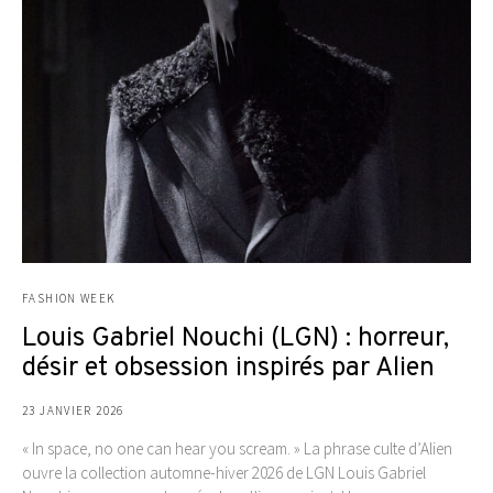
FASHION WEEK
Louis Gabriel Nouchi (LGN) : horreur,
désir et obsession inspirés par Alien
23 JANVIER 2026
« In space, no one can hear you scream. » La phrase culte d’Alien
ouvre la collection automne-hiver 2026 de LGN Louis Gabriel