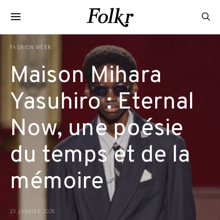
FASHION WEEK
Maison Mihara
Yasuhiro : Eternal
Now, une poésie
du temps et de la
mémoire
23 JANVIER 2026