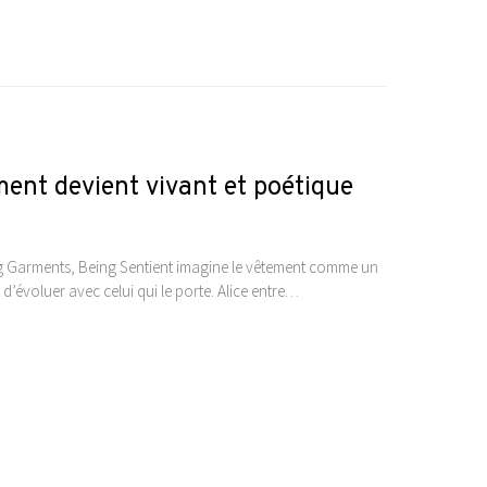
ment devient vivant et poétique
g Garments, Being Sentient imagine le vêtement comme un
 d’évoluer avec celui qui le porte. Alice entre…