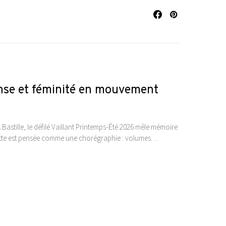
anse et féminité en mouvement
Bastille, le défilé Vaillant Printemps-Été 2026 mêle mémoire
houette est pensée comme une chorégraphie : volumes…