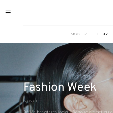
MODE
LIFESTYLE
Fashion Week
922 POSTS
Défilés, backstages, looks… Retrouvez le meilleur de 