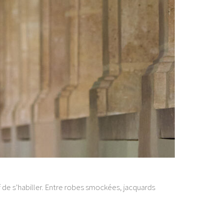
f de s’habiller. Entre robes smockées, jacquards