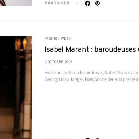
PARTAGER
FASHION WEEK
Isabel Marant : baroudeuses 
2 OCTOBRE 2025
Fidèle au jardin du Palais Royal, Isabel Marant a p
Georgia May Jagger, Niels Schneider et la presse in