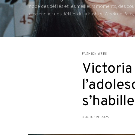
mode des défilés et les meilleurs moments, des coul
le calendrier des défilés de la Fashion Week de Paris
FASHION WEEK
Victoria
l’adoles
s’habille
3 OCTOBRE 2025