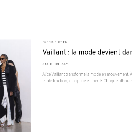
FASHION WEEK
Vaillant : la mode devient d
3 OCTOBRE 2025
Alice Vaillant transforme la mode en mouvement. À 
et abstraction, discipline et liberté. Chaque sil