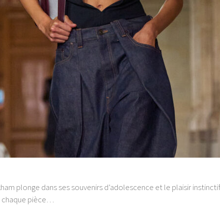
am plonge dans ses souvenirs d’adolescence et le plaisir instincti
és, chaque pièce…