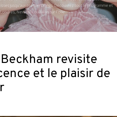
isses jusqu’aux premiers rangs. Découvrez tout le programme et
, Londres, New York ou Milan sur Folkr
 Beckham revisite
cence et le plaisir de
r