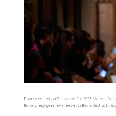
Pour sa collection Printemps-Été 2026, Victoria Beckh
floraux, negligees revisitées et tailleurs déstructur