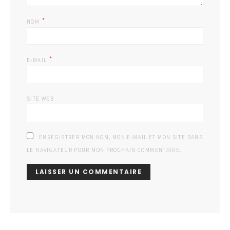
*
NOM
*
E-MAIL
SITE WEB
ENREGISTRER MON NOM, MON E-MAIL ET MON SITE DANS
LE NAVIGATEUR POUR MON PROCHAIN COMMENTAIRE.