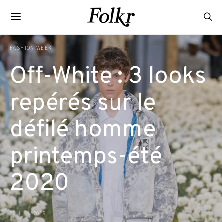
FASHION WEEK
Off-White : 3 looks
repérés sur le
défilé homme
printemps-été
2020
19 JUIN 2019