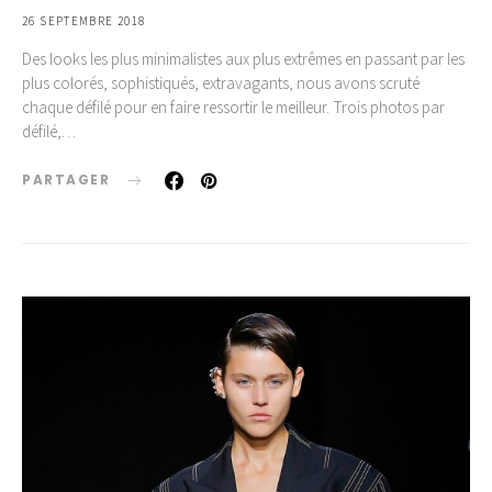
26 SEPTEMBRE 2018
Des looks les plus minimalistes aux plus extrêmes en passant par les
plus colorés, sophistiqués, extravagants, nous avons scruté
chaque défilé pour en faire ressortir le meilleur. Trois photos par
défilé,…
PARTAGER