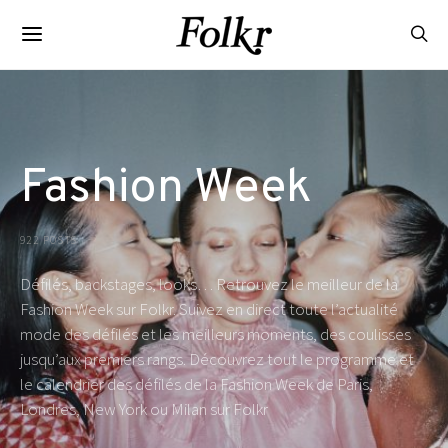
Fashion Week
922 POSTS
Défilés, backstages, looks… Retrouvez le meilleur de la
Fashion Week sur Folkr. Suivez en direct toute l’actualité
mode des défilés et les meilleurs moments, des coulisses
jusqu’aux premiers rangs. Découvrez tout le programme et
le calendrier des défilés de la Fashion Week de Paris,
Londres, New York ou Milan sur Folkr