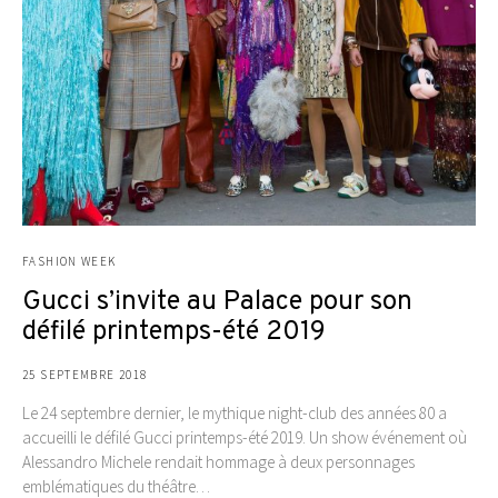
FASHION WEEK
Gucci s’invite au Palace pour son
défilé printemps-été 2019
25 SEPTEMBRE 2018
Le 24 septembre dernier, le mythique night-club des années 80 a
accueilli le défilé Gucci printemps-été 2019. Un show événement où
Alessandro Michele rendait hommage à deux personnages
emblématiques du théâtre…