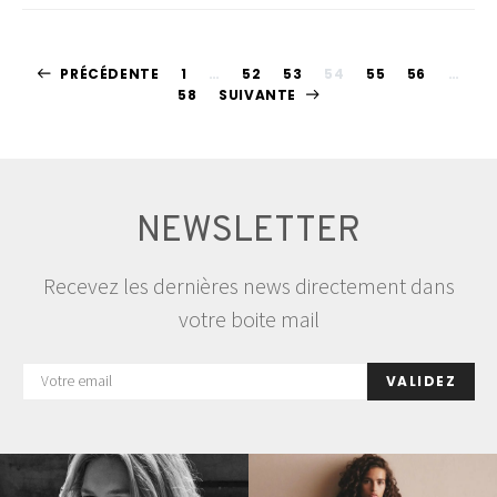
Pagination
PRÉCÉDENTE
1
…
52
53
54
55
56
…
58
SUIVANTE
des
publications
NEWSLETTER
Recevez les dernières news directement dans
votre boite mail
VALIDEZ