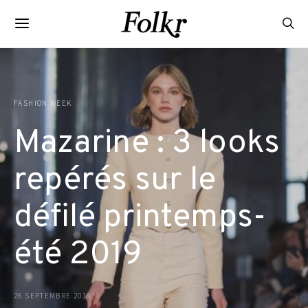
FASHION WEEK
Mazarine : 3 looks
repérés sur le
défilé printemps-
été 2019
26 SEPTEMBRE 2018