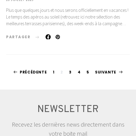
Plus que quelques jours et nous serons officiellement en vacances !
Le temps des apéros au soleil (retrouvez ici notre sélection des
meilleures terrasses parisiennes), des week-ends à la campagne…
PARTAGER
Pagination
PRÉCÉDENTE
1
2
3
4
5
SUIVANTE
des
publications
NEWSLETTER
Recevez les dernières news directement dans
votre boite mail