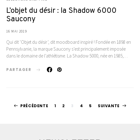
L’objet du désir : la Shadow 6000
Saucony
16 MAI 2019
Qui dit ‘Objet du désir’, dit moodboard inspiré ! Fondée en 1898 en
Pennsylvanie, la marque Saucony s’est principalement imposée
dans le domaine de l’athlétisme. La Shadow 5000, née en 1985,…
PARTAGER
Pagination
PRÉCÉDENTE
1
2
3
4
5
SUIVANTE
des
publications