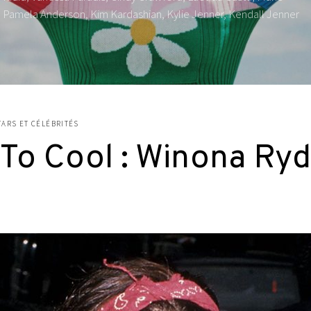
é, Pamela Anderson, Kim Kardashian, Kylie Jenner, Kendall Jenner
TARS ET CÉLÉBRITÉS
 To Cool : Winona Ry