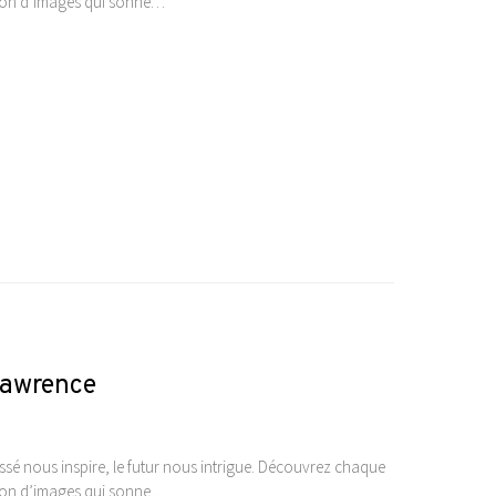
ction d’images qui sonne…
 Lawrence
sé nous inspire, le futur nous intrigue. Découvrez chaque
ction d’images qui sonne…