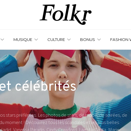
MUSIQUE
CULTURE
BONUS
FASHION 
et célébrités
os stars préférées. Les photos de stars, de mode, de soirées, de
 du moment ! Découvrez tous les scandales et les plus belles
Hadid, Vanessa Paradis, Cindy Crawford, Laetitia Casta, Marie-