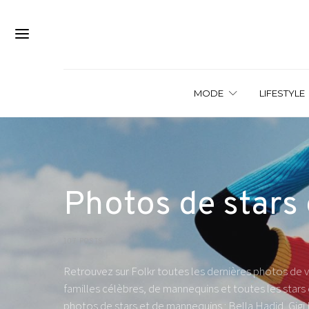
MODE
LIFESTYLE
Photos de stars 
107 POSTS
Retrouvez sur Folkr toutes les dernières photos de v
familles célèbres, de mannequins et toutes les stars
photos de stars et de mannequins : Bella Hadid, Gigi 