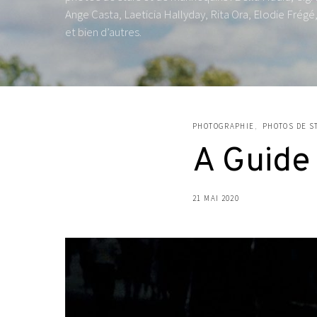
Ange Casta, Laeticia Hallyday, Rita Ora, Elodie Frég
et bien d’autres.
PHOTOGRAPHIE
PHOTOS DE S
A Guide
21 MAI 2020