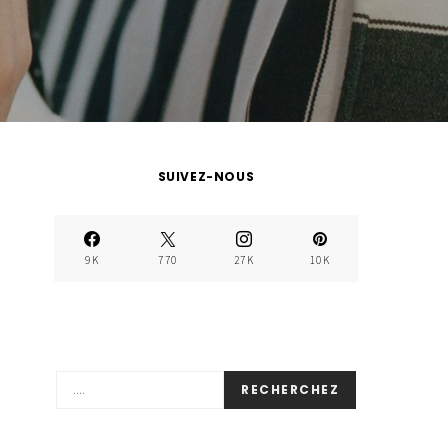
SUIVEZ-NOUS
9K
770
27K
10K
RECHERCHEZ