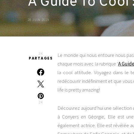
A Guide To Cool 
28 JUIN 2019
2K
Le monde qui nous entoure nous passi
PARTAGES
chaque mois avec la rubrique ‘
A Guide
la cool attitude. Voyagez dans le 
redécouvrir indéfiniment et que vous
life is pretty amazing!
2K
Découvrez aujourd’hui une sélection
à Conyers en Géorgie, Elle est une
également actrice. Elle est révélée a