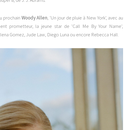
per 8, de J. J. Abrams.
du prochain
Woody Allen
, ‘Un jour de pluie à New York’, avec au
ment prometteur, la jeune star de ‘Call Me By Your Name’,
Selena Gomez, Jude Law, Diego Luna ou encore Rebecca Hall.