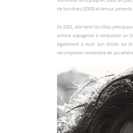
nombreux films jusqu’en 2000, en partic
de tes rêves (2000) et Amour, piments 
En 2001, elle tient les rôles principau
actrice espagnole à remporter un O
également à avoir son étoile sur le
récompense l’ensemble de sa carrière