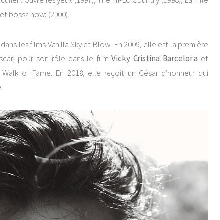
ulier : Ouvre les yeux (1997), The Hi-Lo Country (1998), La Fille
et bossa nova (2000).
x dans les films Vanilla Sky et Blow. En 2009, elle est la première
scar, pour son rôle dans le film
Vicky Cristina Barcelona
et
 Walk of Fame. En 2018, elle reçoit un César d’honneur qui
.