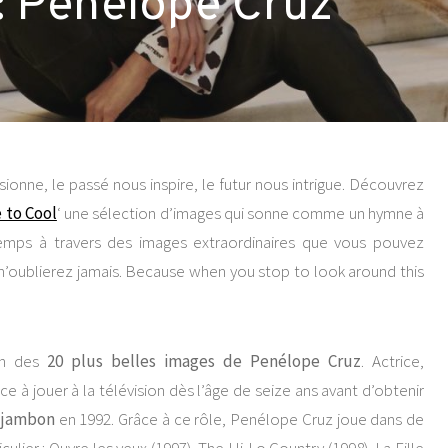
: Penélope Cruz
onne, le passé nous inspire, le futur nous intrigue. Découvrez
 to Cool
‘ une sélection d’images qui sonne comme un hymne à
temps à travers des images extraordinaires que vous pouvez
 n’oublierez jamais. Because when you stop to look around this
ion des
20 plus belles images de Penélope Cruz
. Actrice,
 à jouer à la télévision dès l’âge de seize ans avant d’obtenir
 jambon
en 1992. Grâce à ce rôle, Penélope Cruz joue dans de