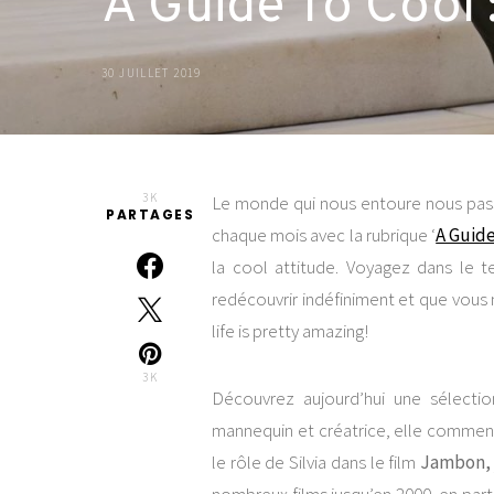
A Guide To Cool 
30 JUILLET 2019
3K
Le monde qui nous entoure nous passi
PARTAGES
chaque mois avec la rubrique ‘
A Guide
la cool attitude. Voyagez dans le 
redécouvrir indéfiniment et que vous
life is pretty amazing!
3K
Découvrez aujourd’hui une sélect
mannequin et créatrice, elle commence
le rôle de Silvia dans le film
Jambon,