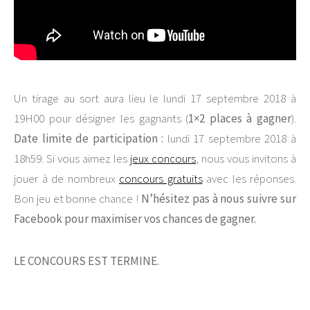
Un tirage au sort aura lieu le lundi 17 septembre 2018 à
19H00 pour désigner les gagnants (
1×2 places à gagner
).
Date limite de participation :
lundi 17 septembre 2018 à
18h59. Si vous aimez les
jeux concours
, nous vous invitons à
jouer à de nombreux
concours gratuits
avec les réponses.
Bon jeu et bonne chance !
N’hésitez pas à nous suivre sur
Facebook pour maximiser vos chances de gagner.
LE CONCOURS EST TERMINE.