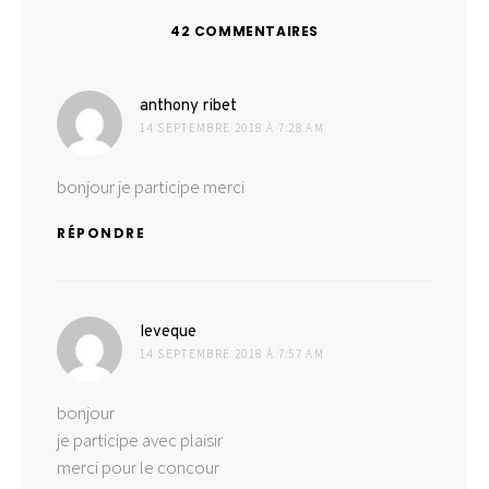
42 COMMENTAIRES
dit :
anthony ribet
14 SEPTEMBRE 2018 À 7:28 AM
bonjour je participe merci
RÉPONDRE
dit :
leveque
14 SEPTEMBRE 2018 À 7:57 AM
bonjour
je participe avec plaisir
merci pour le concour