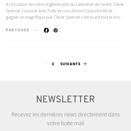
A l’occasion de notre vingtième jour du calendrier de l’avent, Oliver
Spencer s’associe avec Folkr et vous donne l’opportunité de
gagner un magnifique pull. Oliver Spencer c’est avant tout le chic…
PARTAGER
Pagination
1
2
SUIVANTE
des
publications
NEWSLETTER
Recevez les dernières news directement dans
votre boite mail