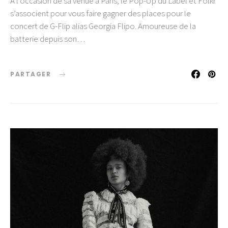
A l’occasion de sa venue à Paris, le Pop-Up du Label et Folkr
s’associent pour vous faire gagner des places pour le
concert de G-Flip alias Georgia Flipo. Amoureuse de la
batterie depuis son…
PARTAGER