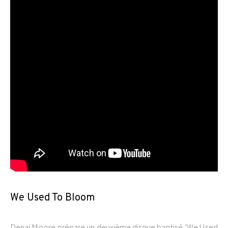
We Used To Bloom
Denai Moore prépare un deuxième disque baptisé ‘We Used