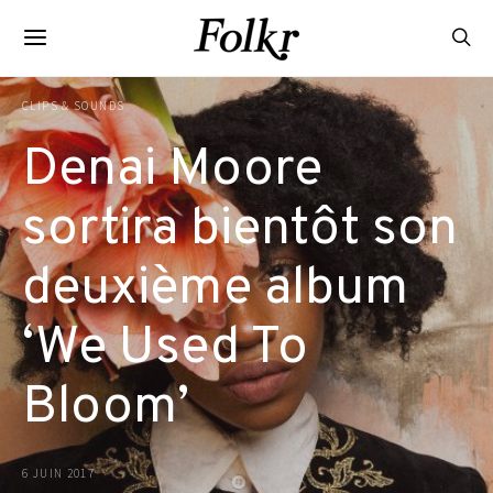
CLIPS & SOUNDS
Denai Moore
sortira bientôt son
deuxième album
‘We Used To
Bloom’
6 JUIN 2017