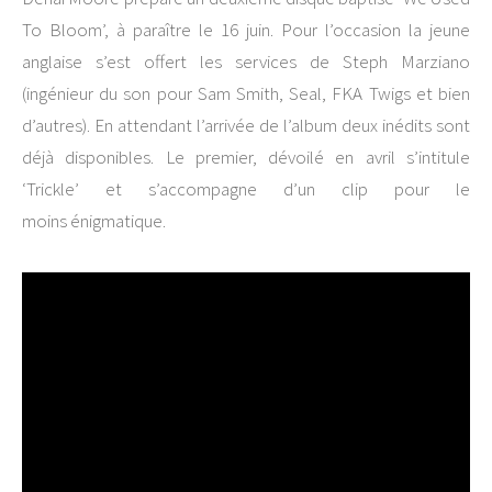
To Bloom’, à paraître le 16 juin. Pour l’occasion la jeune
anglaise s’est offert les services de Steph Marziano
(ingénieur du son pour Sam Smith, Seal, FKA Twigs et bien
d’autres). En attendant l’arrivée de l’album deux inédits sont
déjà disponibles. Le premier, dévoilé en avril s’intitule
‘Trickle’ et s’accompagne d’un clip pour le
moins énigmatique.