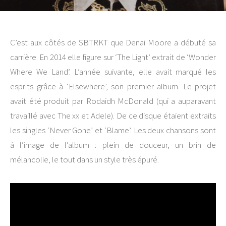
C’est aux côtés de SBTRKT que Denai Moore a débuté sa
carrière. En 2014 elle figure sur ‘The Light’ extrait de ‘Wonder
Where We Land’. L’année suivante, elle avait marqué les
esprits grâce à ‘Elsewhere’, son premier album. Le projet
avait été produit par Rodaidh McDonald (qui a auparavant
travaillé avec The xx et Adele). De ce disque étaient extraits
les singles ‘Never Gone’ et ‘Blame’. Les deux chansons sont
à l’image de l’album : plein de douceur, un brin de
mélancolie, le tout dans un style très épuré.