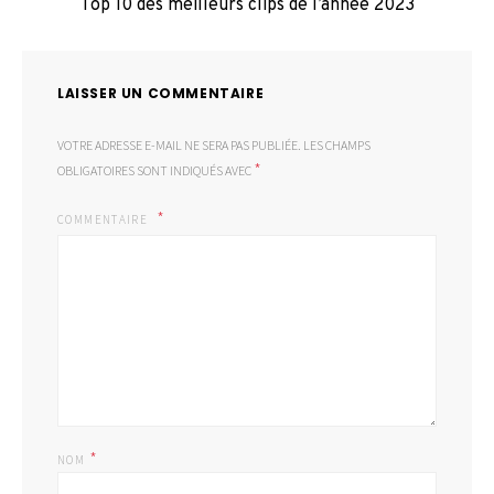
Top 10 des meilleurs clips de l’année 2023
LAISSER UN COMMENTAIRE
VOTRE ADRESSE E-MAIL NE SERA PAS PUBLIÉE.
LES CHAMPS
*
OBLIGATOIRES SONT INDIQUÉS AVEC
COMMENTAIRE
*
NOM