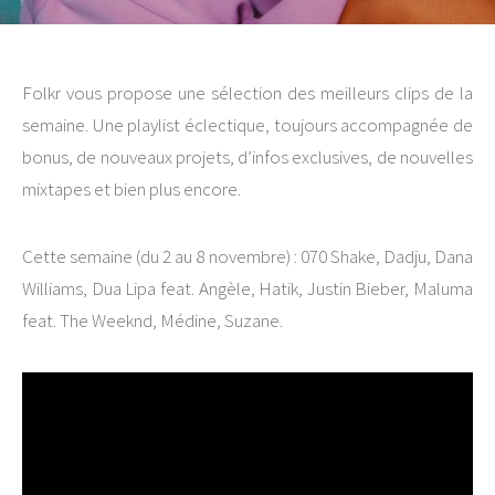
Folkr vous propose une sélection des meilleurs clips de la
semaine. Une playlist éclectique, toujours accompagnée de
bonus, de nouveaux projets, d’infos exclusives, de nouvelles
mixtapes et bien plus encore.
Cette semaine (du 2 au 8 novembre) : 070 Shake, Dadju, Dana
Williams, Dua Lipa feat. Angèle, Hatik, Justin Bieber, Maluma
feat. The Weeknd, Médine, Suzane.