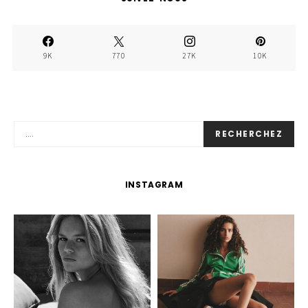
9K
770
27K
10K
RECHERCHEZ
INSTAGRAM