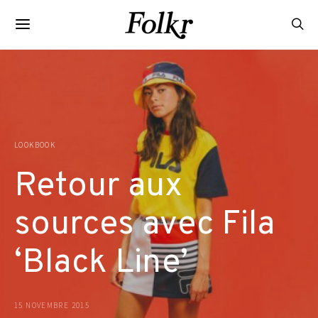
LOOKBOOK
Retour aux
sources avec Fila
‘Black Line’
15 NOVEMBRE 2015