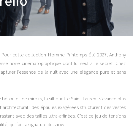
rello
mps. Pour cette collection Homme Printemps-Été 2027, Anthony
sse noire cinématographique dont lui seul a le secret. Chez
apturer l’essence de la nuit avec une élégance pure et sans
béton et de miroirs, la silhouette Saint Laurent s’avance plus
st architectural : des épaules exagérées structurent des vestes
rastant avec des tailles ultra-affinées. C’est ce jeu de tensions
ité, qui fait la signature du show.