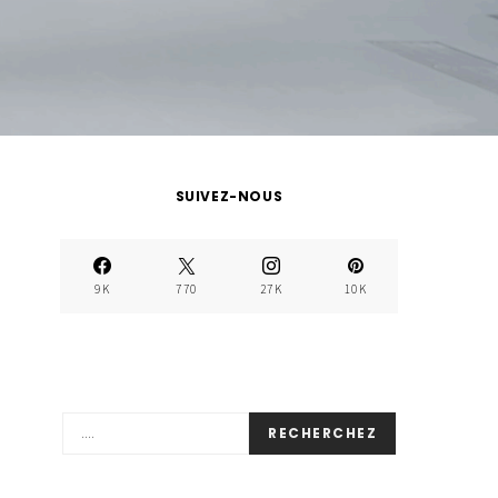
SUIVEZ-NOUS
9K
770
27K
10K
RECHERCHEZ