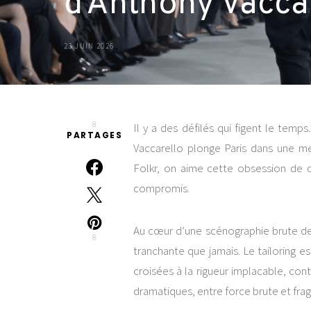
d’Anthony Vacca
23 JUIN 2026
8
Il y a des défilés qui figent le te
PARTAGES
Vaccarello plonge Paris dans une me
Folkr, on aime cette obsession de c
compromis.
Au cœur d’une scénographie brute de 
8
tranchante que jamais. Le tailoring e
croisées à la rigueur implacable, cont
dramatiques, entre force brute et fragil