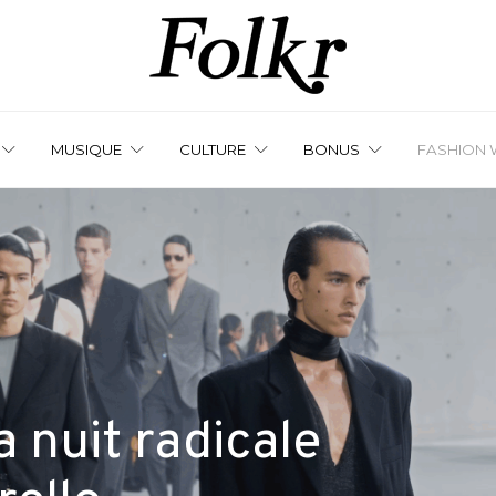
MUSIQUE
CULTURE
BONUS
FASHION 
a nuit radicale