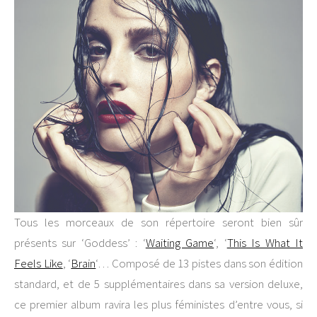
Tous les morceaux de son répertoire seront bien sûr
présents sur ‘Goddess’ : ‘
Waiting Game
‘, ‘
This Is What It
Feels Like
, ‘
Brain
‘… Composé de 13 pistes dans son édition
standard, et de 5 supplémentaires dans sa version deluxe,
ce premier album ravira les plus féministes d’entre vous, si