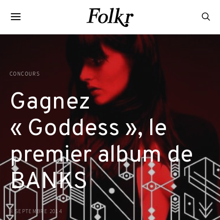
CONCOURS
Gagnez
« Goddess », le
premier album de
BANKS
8 SEPTEMBRE 2014