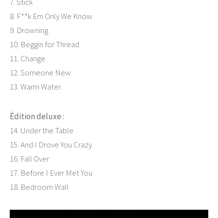
7. Stick
8. F**k Em Only We Know
9. Drowning
10. Beggin for Thread
11. Change
12. Someone New
13. Warm Water
Édition deluxe :
14. Under the Table
15. And I Drove You Crazy
16. Fall Over
17. Before I Ever Met You
18. Bedroom Wall