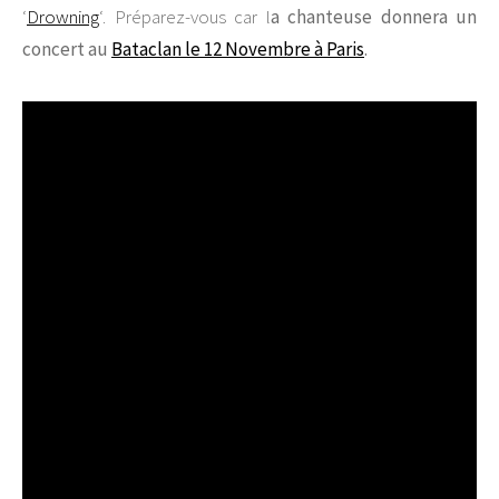
‘
Drowning
‘. Préparez-vous car l
a chanteuse donnera un
concert au
Bataclan le 12 Novembre à Paris
.