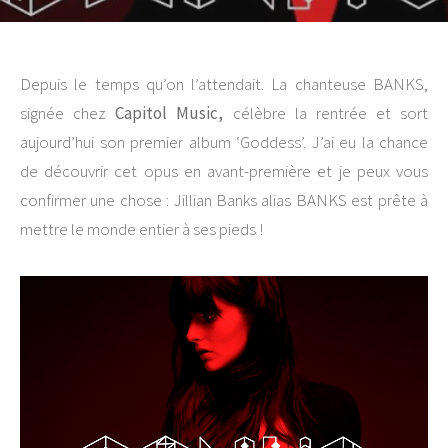
Depuis le temps qu’on l’attendait. La chanteuse BANKS,
signée chez
Capitol Music,
célèbre la rentrée et sort
aujourd’hui son premier album ‘Goddess’. J’ai eu la chance
de découvrir cet opus en avant-première et je peux vous
confirmer une chose : Jillian Banks alias BANKS est prête à
mettre le monde entier à ses pieds !