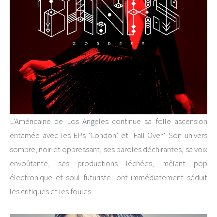
L’Américaine de Los Angeles continue sa folle ascension
entamée avec les EPs ‘London’ et ‘Fall Over’. Son univers
sombre, noir et oppressant, ses paroles déchirantes, sa voix
envoûtante, ses productions léchées, mêlant pop
électronique et soul futuriste, ont immédiatement séduit
les critiques et les foules.