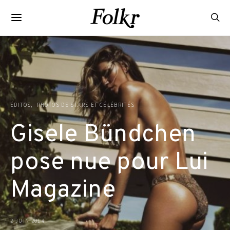
ÉDITOS
PHOTOS DE STARS ET CÉLÉBRITÉS
Gisele Bündchen
pose nue pour Lui
Magazine
2 JUIN 2014