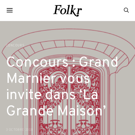
CONCOURS
Concours : Grand
Marnier vous
invite dans ‘La
Grande Maison’
3 OCTOBRE 2018