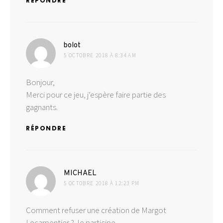
RÉPONDRE
dit :
bolot
5 OCTOBRE 2018 À 8:34 AM
Bonjour,
Merci pour ce jeu, j’espère faire partie des
gagnants.
RÉPONDRE
dit :
MICHAEL
5 OCTOBRE 2018 À 12:23 PM
Comment refuser une création de Margot
Lecarpentier ? Je participe.